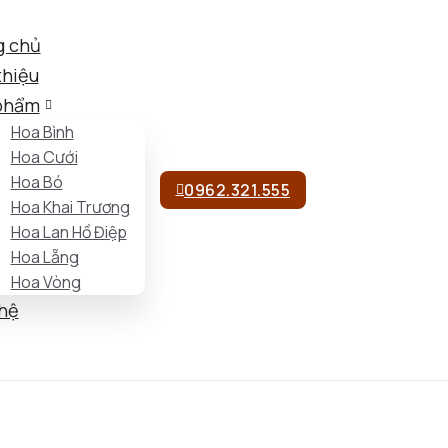
g chủ
thiệu
phẩm
Hoa Bình
Hoa Cưới
Hoa Bó
0962.321.555
Hoa Khai Trương
Hoa Lan Hồ Điệp
Hoa Lẵng
Hoa Vòng
 hệ