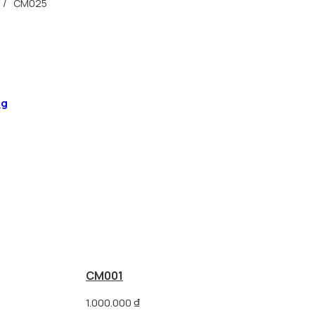
/
CM025
ng
CM001
1.000.000
₫