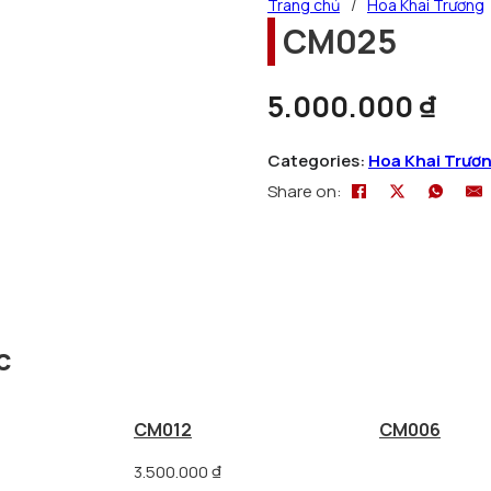
Trang chủ
/
Hoa Khai Trương
CM025
5.000.000
₫
Categories:
Hoa Khai Trươ
Share on:
c
CM012
CM006
3.500.000
₫