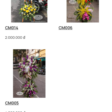
CM014
CM006
2.000.000
₫
CM005