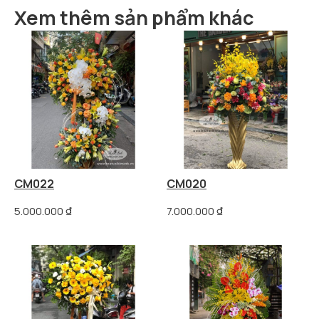
Xem thêm sản phẩm khác
CM022
CM020
5.000.000
₫
7.000.000
₫