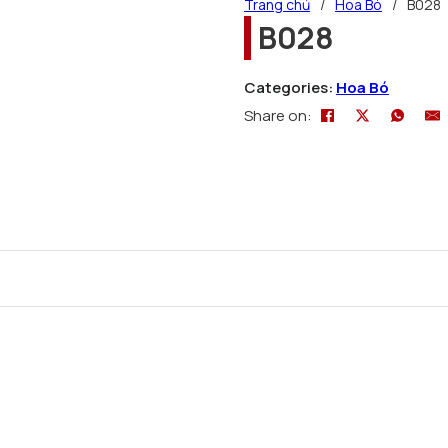
Trang chủ
/
Hoa Bó
/
B028
B028
Categories:
Hoa Bó
Share on: