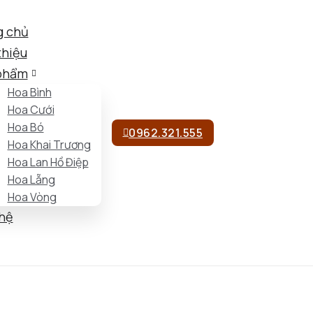
g chủ
thiệu
phẩm
Hoa Bình
Hoa Cưới
Hoa Bó
0962.321.555
Hoa Khai Trương
Hoa Lan Hồ Điệp
Hoa Lẵng
Hoa Vòng
 hệ