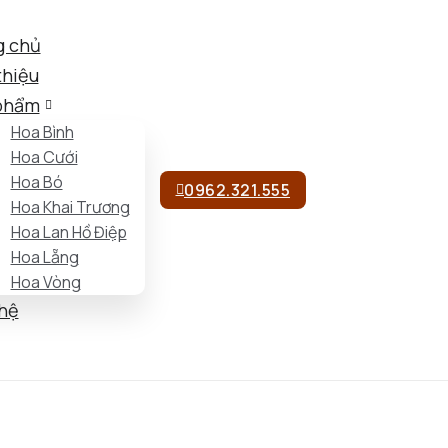
g chủ
thiệu
phẩm
Hoa Bình
Hoa Cưới
Hoa Bó
0962.321.555
Hoa Khai Trương
Hoa Lan Hồ Điệp
Hoa Lẵng
Hoa Vòng
 hệ