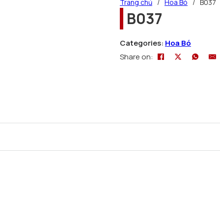
Trang chủ
/
Hoa Bó
/
B037
B037
Categories:
Hoa Bó
Share on: