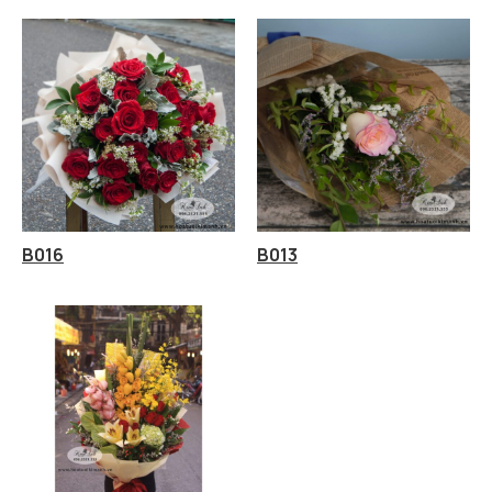
B016
B013