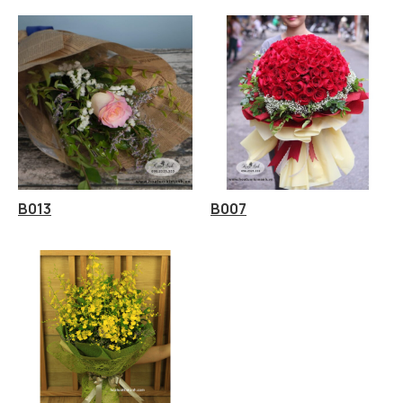
B013
B007