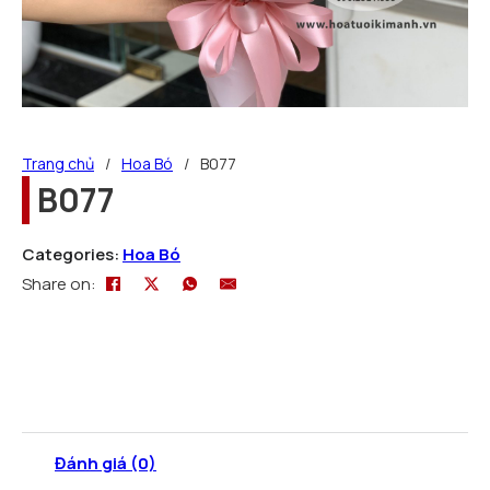
Trang chủ
/
Hoa Bó
/
B077
B077
Categories:
Hoa Bó
Share on:
Đánh giá (0)