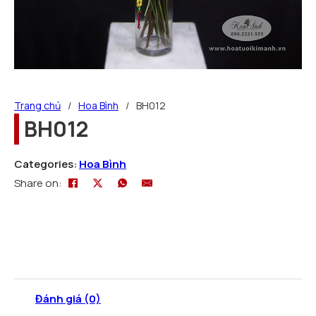
Trang chủ
/
Hoa Bình
/
BH012
BH012
Categories:
Hoa Bình
Share on:
Đánh giá (0)