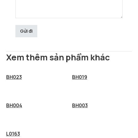
Xem thêm sản phẩm khác
BH023
BH019
BH004
BH003
L0163