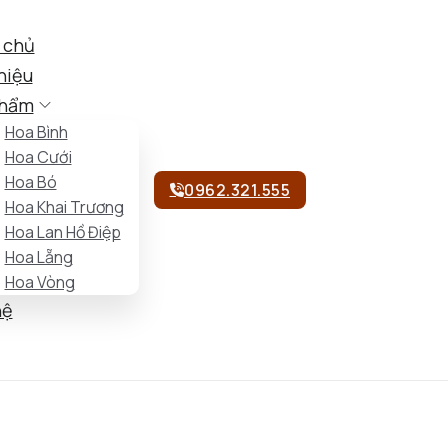
 chủ
hiệu
phẩm
Hoa Bình
Hoa Cưới
Hoa Bó
0962.321.555
Hoa Khai Trương
Hoa Lan Hồ Điệp
Hoa Lẵng
Hoa Vòng
hệ