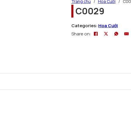
Trang chủ
/
Hoa Cưới
/
C00
C0029
Categories:
Hoa Cưới
Share on: