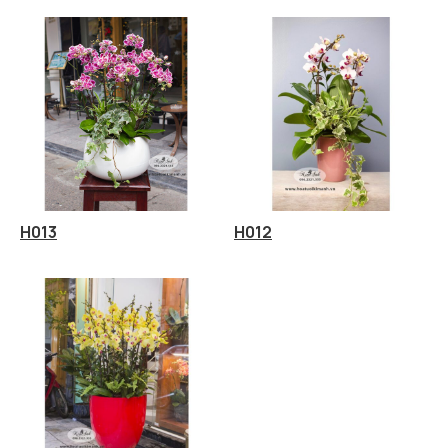
H013
H012