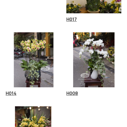
H017
H014
H008