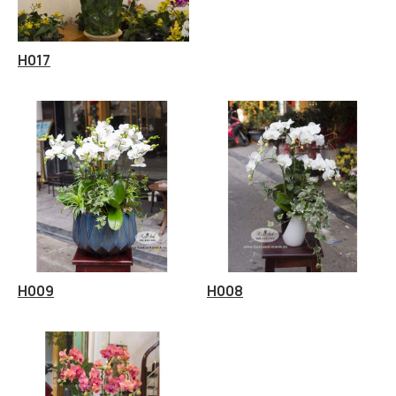
H017
H009
H008