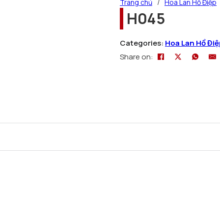
Trang chủ
/
Hoa Lan Hồ Điệp
H045
Categories:
Hoa Lan Hồ Điệ
Share on: