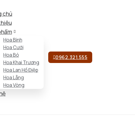
g chủ
thiệu
phẩm
Hoa Bình
Hoa Cưới
Hoa Bó
0962.321.555
Hoa Khai Trương
Hoa Lan Hồ Điệp
Hoa Lẵng
Hoa Vòng
 hệ