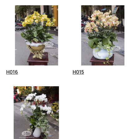
H016
H015