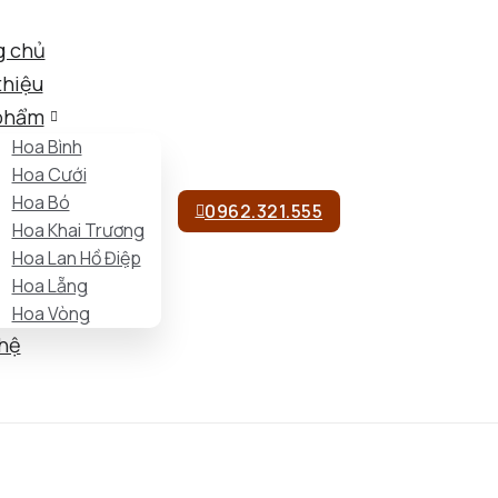
g chủ
thiệu
phẩm
Hoa Bình
Hoa Cưới
Hoa Bó
0962.321.555
Hoa Khai Trương
Hoa Lan Hồ Điệp
Hoa Lẵng
Hoa Vòng
 hệ