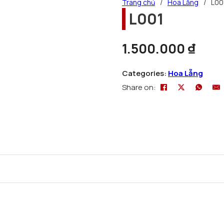
Trang chủ
/
Hoa Lẵng
/
L00
L001
1.500.000
₫
Categories:
Hoa Lẵng
Share on: