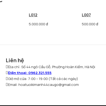
L012
L007
5.000.000
₫
500.000
₫
Liên hệ
Địa chỉ: Số 44 ngõ Cầu Gỗ, Phường Hoàn Kiếm, Hà Nội
Điện thoại: 0962.321.555
Giờ mở cửa: 7:00 – 19:00 (Tất cả các ngày)
Email: hoatuoikimanh44caugo@gmail.com