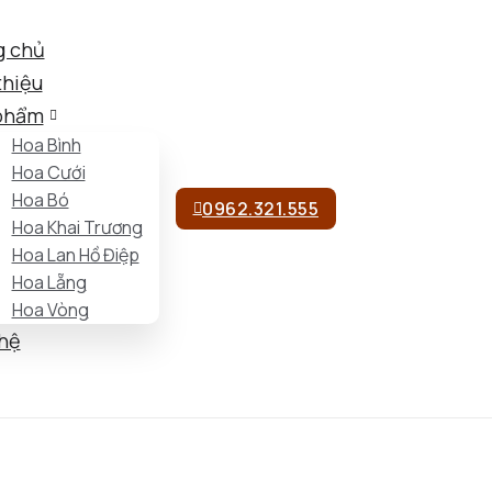
g chủ
thiệu
phẩm
Hoa Bình
Hoa Cưới
Hoa Bó
0962.321.555
Hoa Khai Trương
Hoa Lan Hồ Điệp
Hoa Lẵng
Hoa Vòng
 hệ