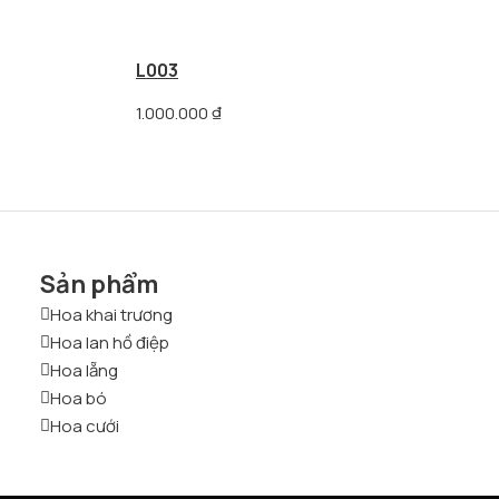
L003
1.000.000
₫
Sản phẩm
Hoa khai trương
Hoa lan hồ điệp
Hoa lẵng
Hoa bó
Hoa cưới