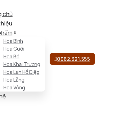
g chủ
thiệu
phẩm
Hoa Bình
Hoa Cưới
Hoa Bó
0962.321.555
Hoa Khai Trương
Hoa Lan Hồ Điệp
Hoa Lẵng
Hoa Vòng
 hệ