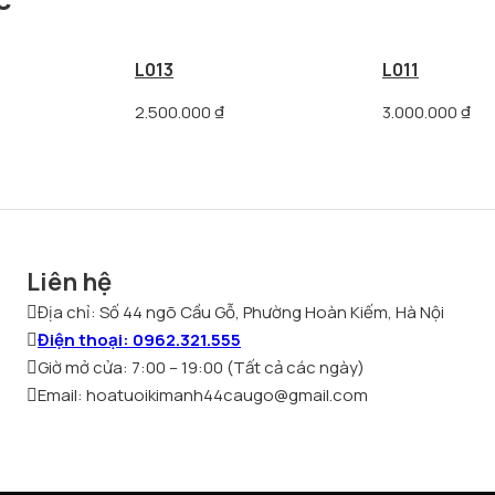
L013
L011
2.500.000
₫
3.000.000
₫
Liên hệ
Địa chỉ: Số 44 ngõ Cầu Gỗ, Phường Hoàn Kiếm, Hà Nội
Điện thoại: 0962.321.555
Giờ mở cửa: 7:00 – 19:00 (Tất cả các ngày)
Email: hoatuoikimanh44caugo@gmail.com