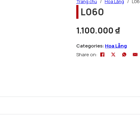
Trang chủ
/
Hoa Lẵng
/
L06
L060
1.100.000
₫
Categories:
Hoa Lẵng
Share on: