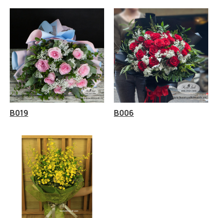
B019
B006