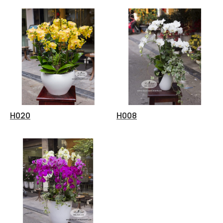
H020
H008