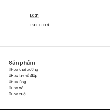
L001
1.500.000
₫
Sản phẩm
Hoa khai trương
Hoa lan hồ điệp
Hoa lẵng
Hoa bó
Hoa cưới