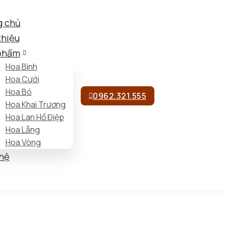
g chủ
thiệu
phẩm
Hoa Bình
Hoa Cưới
Hoa Bó
0962.321.555
Hoa Khai Trương
Hoa Lan Hồ Điệp
Hoa Lẵng
Hoa Vòng
 hệ