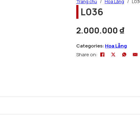
Trang chủ
/
Hoa Lẵng
/
L03
L036
2.000.000
₫
Categories:
Hoa Lẵng
Share on: