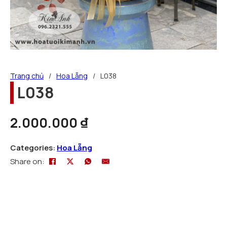
Trang chủ
/
Hoa Lẵng
/
L038
L038
2.000.000
₫
Categories:
Hoa Lẵng
Share on: