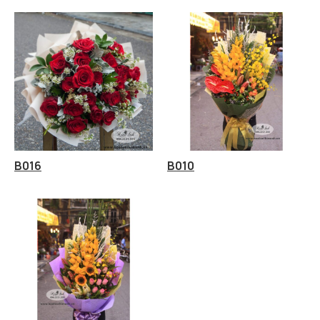
B016
B010